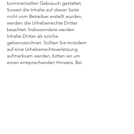
kommerziellen Gebrauch gestattet.
Soweit die Inhalte auf dieser Seite
nicht vom Betreiber erstellt wurden,
werden die Urheberrechte Dritter
beachtet. Insbesondere werden
Inhalte Dritter als solche
gekennzeichnet. Sollten Sie trotzdem
auf eine Urheberrechtsverletzung
aufmerksam werden, bitten wir um
einen entsprechenden Hinweis. Bei
Bekanntwerden von
Rechtsverletzungen werden wir
derartige Inhalte umgehend
entfernen.
Kein Ersatz für
medizinische bzw.
therapeutische Beratung
Die Inhalte dieser Website dienen